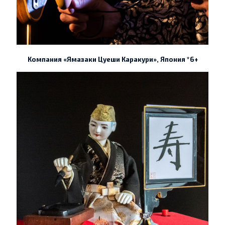
Компания «Ямазаки Цуеши Каракури», Япония *6+