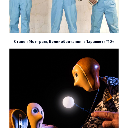
Стивен Моттрам, Великобритания, «Парашют» *10+