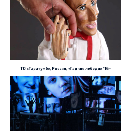
ТО «Таратумб», Россия, «Гадкие лебеди» *16+