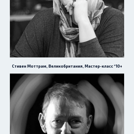
Стивен Моттрам, Великобритания, Мастер-класс *10+