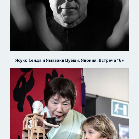
Ясуко Сенда и Ямазаки Цуёши, Япония, Встреча *6+