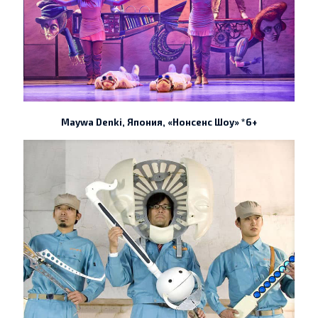
Maywa Denki, Япония, «Нонсенс Шоу» *6+